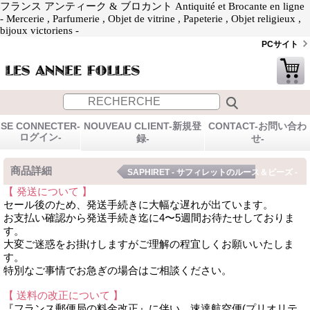
フランス アンティーク & ブロカント Antiquité et Brocante en ligne
- Mercerie , Parfumerie , Objet de vitrine , Papeterie , Objet religieux ,
bijoux victoriens -
PCサイト
SE CONNECTER-
NOUVEAU CLIENT-新規登
CONTACT-お問い合わ
ログイン-
録-
せ-
商品詳細
SAPHIRET - サフィレットのルース＆ビーズ -
【 発送について 】
セール後のため、発送手続きに大幅な遅れが出ています。
お支払い確認から発送手続き迄に4〜5週間お待たせしておりま
す。
大変ご迷惑をお掛けしますがご理解の程宜しくお願いいたしま
す。
特別なご事情でお急ぎの場合はご相談ください。
【 送料の改正について 】
『フランス郵便局の料金改正』に伴い、速達航空便(プリオリテ