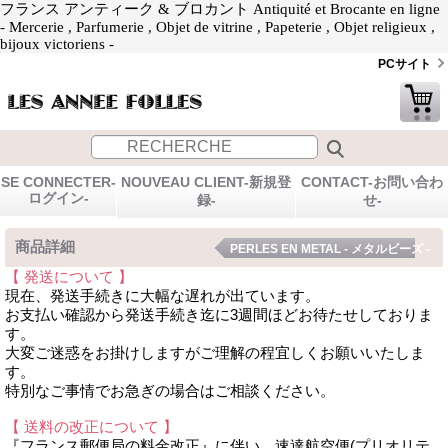
フランス アンティーク & ブロカント Antiquité et Brocante en ligne
- Mercerie , Parfumerie , Objet de vitrine , Papeterie , Objet religieux ,
bijoux victoriens -
PCサイト
SE CONNECTER-
NOUVEAU CLIENT-新規登
CONTACT-お問い合わ
ログイン-
録-
せ-
商品詳細
PERLES EN METAL - メタルビーズ -
【 発送について 】
現在、発送手続きに大幅な遅れが出ています。
お支払い確認から発送手続き迄に3週間ほどお待たせしておりま
す。
大変ご迷惑をお掛けしますがご理解の程宜しくお願いいたしま
す。
特別なご事情でお急ぎの場合はご相談ください。
【 送料の改正について 】
『フランス郵便局の料金改正』に伴い、速達航空便(プリオリテ