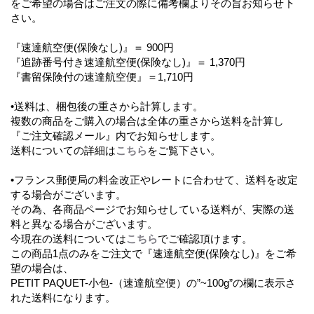
をご希望の場合はご注文の際に備考欄よりその旨お知らせ下
さい。
『速達航空便(保険なし)』＝ 900円
『追跡番号付き速達航空便(保険なし)』＝ 1,370円
『書留保険付の速達航空便』＝1,710円
•送料は、梱包後の重さから計算します。
複数の商品をご購入の場合は全体の重さから送料を計算し
『ご注文確認メール』内でお知らせします。
送料についての詳細は
こちら
をご覧下さい。
•フランス郵便局の料金改正やレートに合わせて、送料を改定
する場合がございます。
その為、各商品ページでお知らせしている送料が、実際の送
料と異なる場合がございます。
今現在の送料については
こちら
でご確認頂けます。
この商品1点のみをご注文で『速達航空便(保険なし)』をご希
望の場合は、
PETIT PAQUET-小包-（速達航空便）の”~100g”の欄に表示さ
れた送料になります。