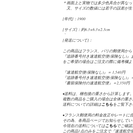
＊画面上と実物では多少色具合が異なっ
又、サイズの数値には若干の誤差が生
[年代]：1900
[サイズ]：約6.3×6.3×2.3cm
｀
[発送について]：
この商品はフランス、パリの郵便局から
『追跡番号付き速達航空便(保険なし)
をご希望の場合はご注文の際に備考欄よ
『速達航空便(保険なし)』＝ 1,540円
『追跡番号付き速達航空便(保険なし)』＝ 2
『書留保険付の速達航空便』＝2,350円
•送料は、梱包後の重さから計算します
複数の商品をご購入の場合は全体の重さ
送料についての詳細は
こちら
をご覧下さ
•フランス郵便局の料金改正やレートに
その為、各商品ページでお知らせしてい
今現在の送料については
こちら
でご確認
この商品1点のみをご注文で『速達航空便