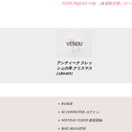
PETIT PAQUET-小包-（速達航空便）の”~2
アンティーク クレッ
シュの羊 クリスマス
[
AR0409
]
PANIER
SE CONNECTER-ログイン-
NOUVEAU CLIENT-新規登録-
MAIL MAGAZINE