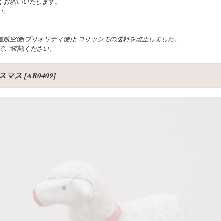
くお願いいたします。
い。
航空便(プリオリティ便)とコリッシモの送料を改正しました。
でご確認ください。
リスマス
[
AR0409
]