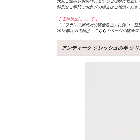
大変ご迷惑をお掛けしますがご理解の程宜し
特別なご事情でお急ぎの場合はご相談くださ
【 送料改正について 】
『『フランス郵便局の料金改正』に伴い、速達
2026年度の送料は、
こちら
のページの料金表
アンティーク クレッシュの羊 ク