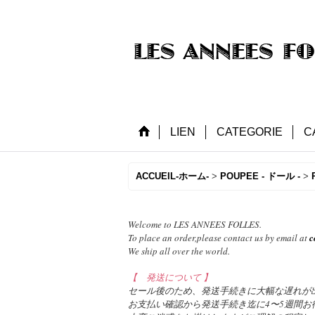
LIEN
CATEGORIE
C
ACCUEIL-ホーム-
>
POUPEE - ドール -
>
Welcome to LES ANNEES FOLLES.
To place an order,please contact us by email at
c
We ship all over the world.
【 発送について 】
セール後のため、発送手続きに大幅な遅れが
お支払い確認から発送手続き迄に4〜5週間お