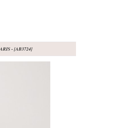
RIS -
[
AB3724
]