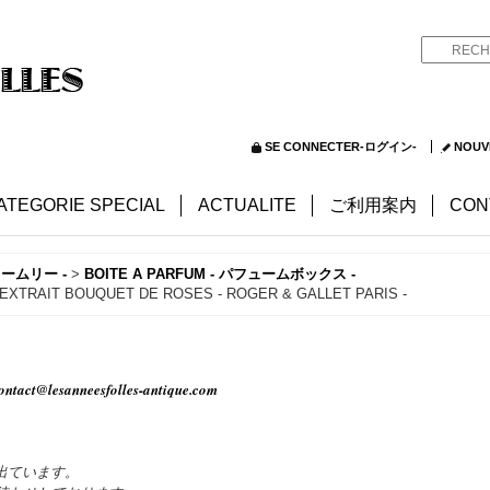
SE CONNECTER-ログイン-
NOUV
ATEGORIE SPECIAL
ACTUALITE
ご利用案内
CON
ュームリー -
>
BOITE A PARFUM - パフュームボックス -
 BOUQUET DE ROSES - ROGER & GALLET PARIS -
ontact@lesanneesfolles-antique.com
出ています。