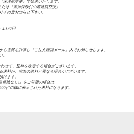
『速達航空便』で発送いたします。
』または『書留保険付の速達航空便』
りその旨お知らせ下さい。
,190円
。
から送料を計算し『ご注文確認メール』内でお知らせします。
い。
合わせて、送料を改定する場合がございます。
る送料が、実際の送料と異なる場合がございます。
頂けます。
(保険なし)』をご希望の場合は、
の”~500g”の欄に表示された送料になります。