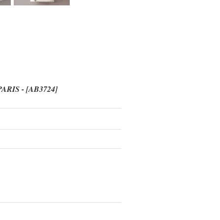
RIS -
[
AB3724
]