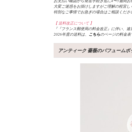
お支払い確認から発送手続き迄に4〜5週間お
大変ご迷惑をお掛けしますがご理解の程宜し
特別なご事情でお急ぎの場合はご相談くださ
【 送料改正について 】
『『フランス郵便局の料金改正』に伴い、速達
2026年度の送料は、
こちら
のページの料金表
アンティーク 薔薇のパフュームボックス EXT