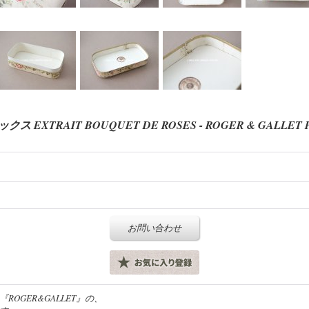
TRAIT BOUQUET DE ROSES - ROGER & GALLET PA
お問い合わせ
OGER&GALLET』の、