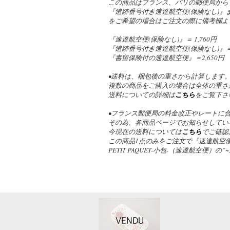
この商品はフランス、パリの郵便局から
『追跡番号付き速達航空便(保険なし)
をご希望の場合はご注文の際に備考欄よ
『速達航空便(保険なし)』＝ 1,760円
『追跡番号付き速達航空便(保険なし)』＝ 2
『書留保険付の速達航空便』＝2,650円
•送料は、梱包後の重さから計算します
複数の商品をご購入の場合は全体の重さ
送料についての詳細は
こちら
をご覧下さ
•フランス郵便局の料金改正やレートに
その為、各商品ページでお知らせしてい
今現在の送料については
こちら
でご確認
この商品1点のみをご注文で『速達航空便
PETIT PAQUET-小包-（速達航空便）