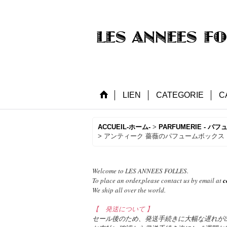
LIEN
CATEGORIE
C
ACCUEIL-ホーム-
>
PARFUMERIE - パフ
>
アンティーク 薔薇のパフュームボックス EXTRAIT
Welcome to LES ANNEES FOLLES.
To place an order,please contact us by email at
c
We ship all over the world.
【 発送について 】
セール後のため、発送手続きに大幅な遅れが