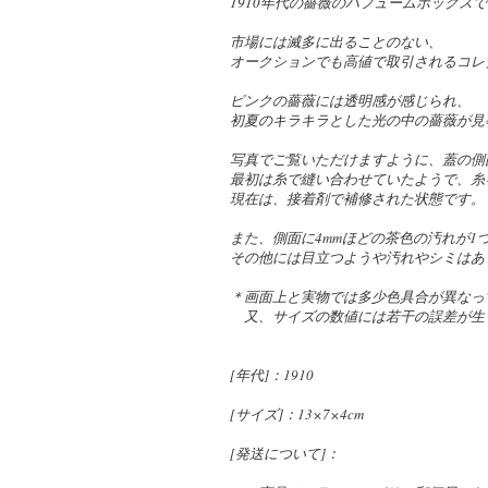
1910年代の薔薇のパフュームボックス
市場には滅多に出ることのない、
オークションでも高値で取引されるコレ
ピンクの薔薇には透明感が感じられ、
初夏のキラキラとした光の中の薔薇が見
写真でご覧いただけますように、蓋の側
最初は糸で縫い合わせていたようで、糸
現在は、接着剤で補修された状態です。
また、側面に4mmほどの茶色の汚れが1
その他には目立つようや汚れやシミはあ
＊画面上と実物では多少色具合が異なっ
又、サイズの数値には若干の誤差が生
[年代]：1910
[サイズ]：13×7×4cm
[発送について]：