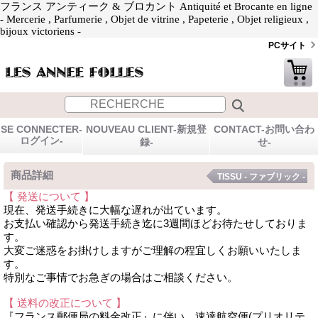
フランス アンティーク & ブロカント Antiquité et Brocante en ligne
- Mercerie , Parfumerie , Objet de vitrine , Papeterie , Objet religieux ,
bijoux victoriens -
PCサイト
SE CONNECTER-
NOUVEAU CLIENT-新規登
CONTACT-お問い合わ
ログイン-
録-
せ-
商品詳細
TISSU - ファブリック -
【 発送について 】
現在、発送手続きに大幅な遅れが出ています。
お支払い確認から発送手続き迄に3週間ほどお待たせしておりま
す。
大変ご迷惑をお掛けしますがご理解の程宜しくお願いいたしま
す。
特別なご事情でお急ぎの場合はご相談ください。
【 送料の改正について 】
『フランス郵便局の料金改正』に伴い、速達航空便(プリオリテ