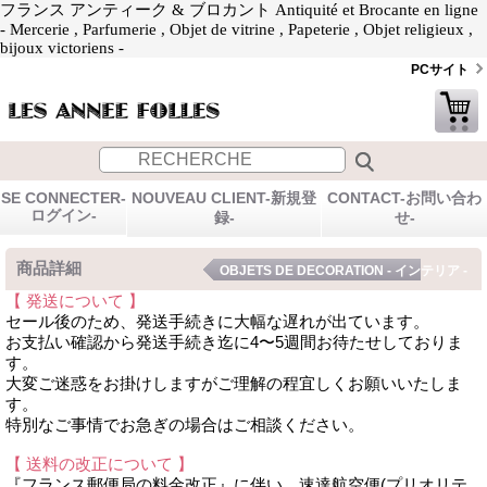
フランス アンティーク & ブロカント Antiquité et Brocante en ligne
- Mercerie , Parfumerie , Objet de vitrine , Papeterie , Objet religieux ,
bijoux victoriens -
PCサイト
SE CONNECTER-
NOUVEAU CLIENT-新規登
CONTACT-お問い合わ
ログイン-
録-
せ-
商品詳細
OBJETS DE DECORATION - インテリア -
【 発送について 】
セール後のため、発送手続きに大幅な遅れが出ています。
お支払い確認から発送手続き迄に4〜5週間お待たせしておりま
す。
大変ご迷惑をお掛けしますがご理解の程宜しくお願いいたしま
す。
特別なご事情でお急ぎの場合はご相談ください。
【 送料の改正について 】
『フランス郵便局の料金改正』に伴い、速達航空便(プリオリテ