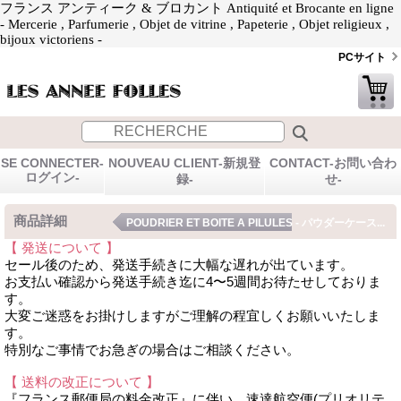
フランス アンティーク & ブロカント Antiquité et Brocante en ligne
- Mercerie , Parfumerie , Objet de vitrine , Papeterie , Objet religieux ,
bijoux victoriens -
PCサイト
SE CONNECTER-
NOUVEAU CLIENT-新規登
CONTACT-お問い合わ
ログイン-
録-
せ-
商品詳細
POUDRIER ET BOITE A PILULES - パウダーケース...
【 発送について 】
セール後のため、発送手続きに大幅な遅れが出ています。
お支払い確認から発送手続き迄に4〜5週間お待たせしておりま
す。
大変ご迷惑をお掛けしますがご理解の程宜しくお願いいたしま
す。
特別なご事情でお急ぎの場合はご相談ください。
【 送料の改正について 】
『フランス郵便局の料金改正』に伴い、速達航空便(プリオリテ