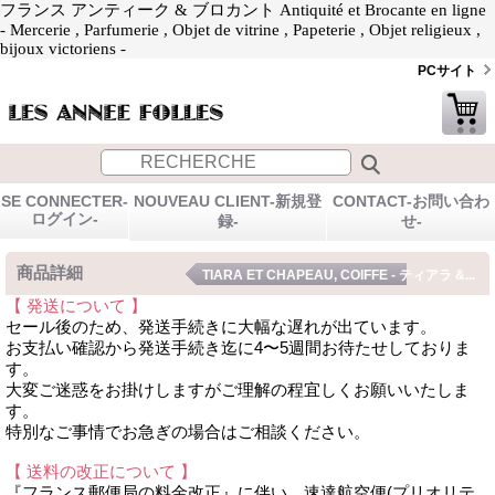
フランス アンティーク & ブロカント Antiquité et Brocante en ligne
- Mercerie , Parfumerie , Objet de vitrine , Papeterie , Objet religieux ,
bijoux victoriens -
PCサイト
SE CONNECTER-
NOUVEAU CLIENT-新規登
CONTACT-お問い合わ
ログイン-
録-
せ-
商品詳細
TIARA ET CHAPEAU, COIFFE - ティアラ &...
【 発送について 】
セール後のため、発送手続きに大幅な遅れが出ています。
お支払い確認から発送手続き迄に4〜5週間お待たせしておりま
す。
大変ご迷惑をお掛けしますがご理解の程宜しくお願いいたしま
す。
特別なご事情でお急ぎの場合はご相談ください。
【 送料の改正について 】
『フランス郵便局の料金改正』に伴い、速達航空便(プリオリテ