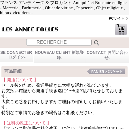
フランス アンティーク & ブロカント Antiquité et Brocante en ligne
- Mercerie , Parfumerie , Objet de vitrine , Papeterie , Objet religieux ,
bijoux victoriens -
PCサイト
SE CONNECTER-
NOUVEAU CLIENT-新規登
CONTACT-お問い合わ
ログイン-
録-
せ-
商品詳細
PANIER-バスケット-
【 発送について 】
セール後のため、発送手続きに大幅な遅れが出ています。
お支払い確認から発送手続き迄に4〜5週間お待たせしておりま
す。
大変ご迷惑をお掛けしますがご理解の程宜しくお願いいたしま
す。
特別なご事情でお急ぎの場合はご相談ください。
【 送料の改正について 】
『フランス郵便局の料金改正』に伴い、速達航空便(プリオリテ