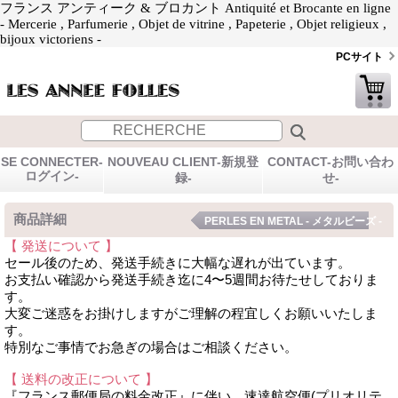
フランス アンティーク & ブロカント Antiquité et Brocante en ligne
- Mercerie , Parfumerie , Objet de vitrine , Papeterie , Objet religieux ,
bijoux victoriens -
PCサイト
SE CONNECTER-
NOUVEAU CLIENT-新規登
CONTACT-お問い合わ
ログイン-
録-
せ-
商品詳細
PERLES EN METAL - メタルビーズ -
【 発送について 】
セール後のため、発送手続きに大幅な遅れが出ています。
お支払い確認から発送手続き迄に4〜5週間お待たせしておりま
す。
大変ご迷惑をお掛けしますがご理解の程宜しくお願いいたしま
す。
特別なご事情でお急ぎの場合はご相談ください。
【 送料の改正について 】
『フランス郵便局の料金改正』に伴い、速達航空便(プリオリテ