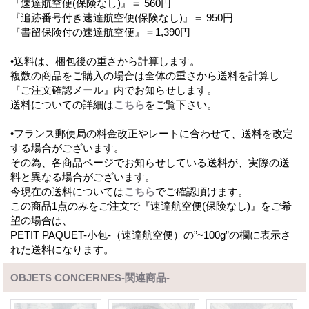
『速達航空便(保険なし)』＝ 560円
『追跡番号付き速達航空便(保険なし)』＝ 950円
『書留保険付の速達航空便』＝1,390円
•送料は、梱包後の重さから計算します。
複数の商品をご購入の場合は全体の重さから送料を計算し
『ご注文確認メール』内でお知らせします。
送料についての詳細は
こちら
をご覧下さい。
•フランス郵便局の料金改正やレートに合わせて、送料を改定
する場合がございます。
その為、各商品ページでお知らせしている送料が、実際の送
料と異なる場合がございます。
今現在の送料については
こちら
でご確認頂けます。
この商品1点のみをご注文で『速達航空便(保険なし)』をご希
望の場合は、
PETIT PAQUET-小包-（速達航空便）の”~100g”の欄に表示さ
れた送料になります。
OBJETS CONCERNES-関連商品-