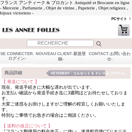
フランス アンティーク & ブロカント Antiquité et Brocante en ligne
- Mercerie , Parfumerie , Objet de vitrine , Papeterie , Objet religieux ,
bijoux victoriens -
PCサイト
SE CONNECTER-
NOUVEAU CLIENT-新規登
CONTACT-お問い合わ
ログイン-
録-
せ-
商品詳細
VETEMENT - コルセット & ドレス & ブラウス...
【 発送について 】
現在、発送手続きに大幅な遅れが出ています。
お支払い確認から発送手続き迄に3週間ほどお待たせしておりま
す。
大変ご迷惑をお掛けしますがご理解の程宜しくお願いいたしま
す。
特別なご事情でお急ぎの場合はご相談ください。
【 送料の改正について 】
『フランス郵便局の料金改正』に伴い、速達航空便(プリオリテ