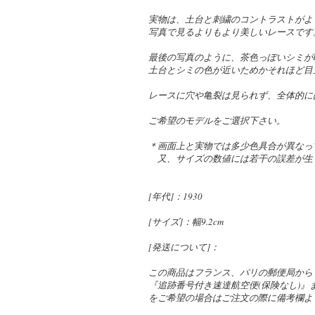
実物は、土台と刺繍のコントラストがよ
写真で見るよりもより美しいレースです
最後の写真のように、茶色っぽいシミが
土台とシミの色が近いためかそれほど目
レースに穴や亀裂は見られず、全体的に
ご希望のモデルをご選択下さい。
＊画面上と実物では多少色具合が異なっ
又、サイズの数値には若干の誤差が生
[年代]：1930
[サイズ]：幅9.2cm
[発送について]：
この商品はフランス、パリの郵便局から
『追跡番号付き速達航空便(保険なし)
をご希望の場合はご注文の際に備考欄よ