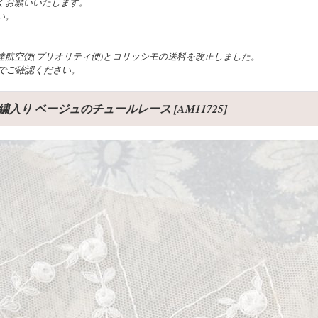
くお願いいたします。
い。
航空便(プリオリティ便)とコリッシモの送料を改正しました。
でご確認ください。
刺繍入り ベージュのチュールレース
[
AM11725
]