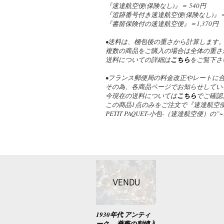
『速達航空便(保険なし)』＝ 540円
『追跡番号付き速達航空便(保険なし)』＝ 
『書留保険付の速達航空便』＝1,370円
•送料は、梱包後の重さから計算します
複数の商品をご購入の場合は全体の重さ
送料についての詳細は
こちら
をご覧下さ
•フランス郵便局の料金改正やレートに
その為、各商品ページでお知らせしてい
今現在の送料については
こちら
でご確認
この商品1点のみをご注文で『速達航空便
PETIT PAQUET-小包-（速達航空便）
1930年代 アンティ
ーク 薔薇の刺繍入