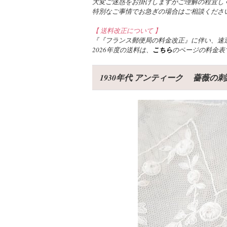
大変ご迷惑をお掛けしますがご理解の程宜し
特別なご事情でお急ぎの場合はご相談くださ
【 送料改正について 】
『『フランス郵便局の料金改正』に伴い、速達
2026年度の送料は、
こちら
のページの料金表
1930年代 アンティーク 薔薇の