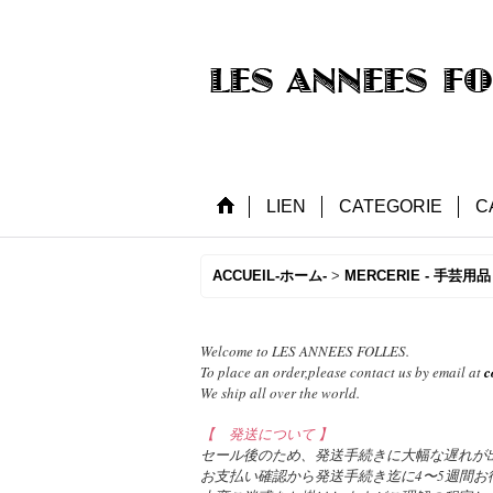
LIEN
CATEGORIE
C
ACCUEIL-ホーム-
>
MERCERIE - 手芸用品 
Welcome to LES ANNEES FOLLES.
To place an order,please contact us by email at
c
We ship all over the world.
【 発送について 】
セール後のため、発送手続きに大幅な遅れが
お支払い確認から発送手続き迄に4〜5週間お