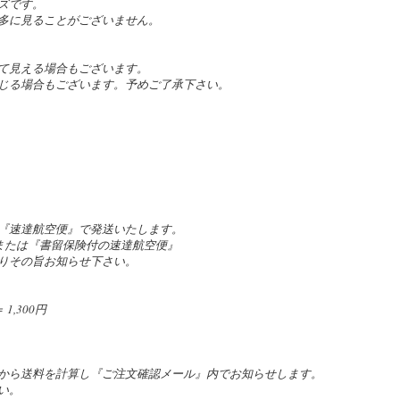
ズです。
多に見ることがございません。
て見える場合もございます。
じる場合もございます。予めご了承下さい。
『速達航空便』で発送いたします。
』または『書留保険付の速達航空便』
りその旨お知らせ下さい。
,300円
。
から送料を計算し『ご注文確認メール』内でお知らせします。
い。