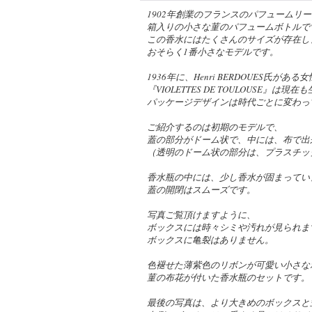
1902年創業のフランスのパフュームリー『
箱入りの小さな菫のパフュームボトルで
この香水にはたくさんのサイズが存在し
おそらく1番小さなモデルです。
1936年に、Henri BERDOUES氏
『VIOLETTES DE TOULOUSE』は
パッケージデザインは時代ごとに変わっ
ご紹介するのは初期のモデルで、
蓋の部分がドーム状で、中には、布で出
（透明のドーム状の部分は、プラスチッ
香水瓶の中には、少し香水が固まってい
蓋の開閉はスムーズです。
写真ご覧頂けますように、
ボックスには時々シミや汚れが見られま
ボックスに亀裂はありません。
色褪せた薄紫色のリボンが可愛い小さな
菫の布花が付いた香水瓶のセットです。
最後の写真は、より大きめのボックスと