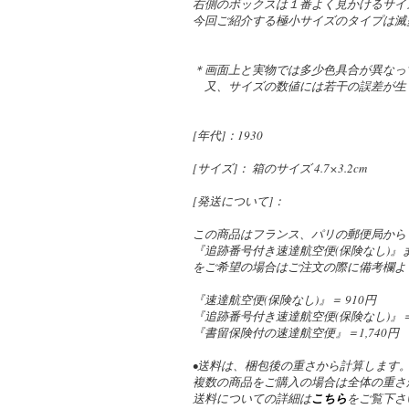
右側のボックスは１番よく見かけるサイ
今回ご紹介する極小サイズのタイプは滅
＊画面上と実物では多少色具合が異なっ
又、サイズの数値には若干の誤差が生
[年代]：1930
[サイズ]： 箱のサイズ 4.7×3.2cm
[発送について]：
この商品はフランス、パリの郵便局から
『追跡番号付き速達航空便(保険なし)
をご希望の場合はご注文の際に備考欄よ
『速達航空便(保険なし)』＝ 910円
『追跡番号付き速達航空便(保険なし)』＝ 1
『書留保険付の速達航空便』＝1,740円
•送料は、梱包後の重さから計算します
複数の商品をご購入の場合は全体の重さ
送料についての詳細は
こちら
をご覧下さ