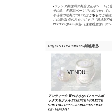
•フランス郵便局の料金改正やレートに
その為、各商品ページでお知らせしてい
今現在の送料については
こちら
でご確認
この商品1点のみをご注文で『速達航空便
PETIT PAQUET-小包-（速達航空便）
OBJETS CONCERNES-関連商品-
アンティーク 菫の小さなパフュームボ
ックス＆ボトル ESSENCE VIOLETTE
S DE TOULOUSE - BERDOUES FRAN
CE -
[
AF0341
]