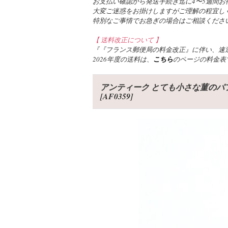
お支払い確認から発送手続き迄に4〜5週間お
大変ご迷惑をお掛けしますがご理解の程宜し
特別なご事情でお急ぎの場合はご相談くださ
【 送料改正について 】
『『フランス郵便局の料金改正』に伴い、速達
2026年度の送料は、
こちら
のページの料金表
アンティーク とても小さな菫のパフュームボ
[
AF0359
]