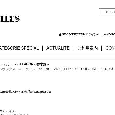
SE CONNECTER-ログイン-
NOUV
ATEGORIE SPECIAL
ACTUALITE
ご利用案内
CON
ュームリー -
>
FLACON - 香水瓶 -
＆ ボトル ESSENCE VIOLETTES DE TOULOUSE - BERDOUES
ontact@lesanneesfolles-antique.com
出ています。