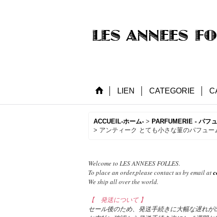
LIEN
CATEGORIE
C
ACCUEIL-ホーム-
>
PARFUMERIE - パフ
>
アンティーク とても小さな菫のパフュームボックス 
Welcome to LES ANNEES FOLLES.
To place an order,please contact us by email at
c
We ship all over the world.
【 発送について 】
セール後のため、発送手続きに大幅な遅れが