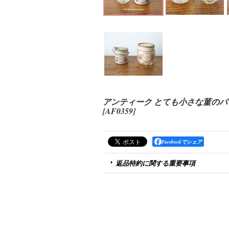
アンティーク とても小さな菫のパフューム
[
AF0359
]
Facebookでシェア
返品特約に関する重要事項