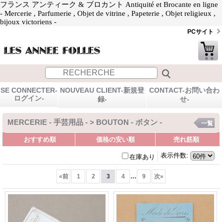
フランス アンティーク & ブロカント Antiquité et Brocante en ligne
- Mercerie , Parfumerie , Objet de vitrine , Papeterie , Objet religieux ,
bijoux victoriens -
PCサイト
SE CONNECTER-
NOUVEAU CLIENT-新規登
CONTACT-お問い合わ
ログイン-
録-
せ-
MERCERIE - 手芸用品 - > BOUTON - ボタン -
一覧
おすすめ順
価格の安い順
売れ筋順
表示件数
:
在庫あり
...
«
前
1
2
3
4
9
次
»