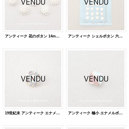
アンティーク 花のボタン 14mm 手彫り イボワリヌ 7ピースのセット
アンティーク シェルボタン 六角形 8mm 20ピース
19世紀末 アンティーク エナメルボタン 薔薇 ハンドペイント マーカサイト＆グラスストーン 9mm
アンティーク 極小 エナメルボタン 花模様 7mm ボルドー