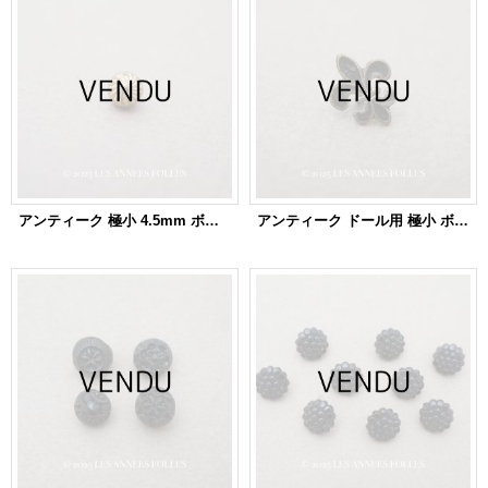
アンティーク 極小 4.5mm ボタン ソレイユ ゴールド 1ピース
アンティーク ドール用 極小 ボタン 百合の紋章 8.5×10.5mm