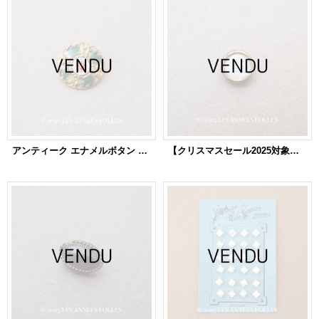
アンティーク エナメルボタン 薔薇 ハンドペイント グリーン & ゴールドレリーフ 13mm
【クリスマスセール2025対象外】19世紀 アンティーク 極小 メタル＆ガラスボタン 8mm 乳白色＆ゴールド色