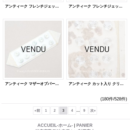
アンティーク フレンチジェットのボタン
アンティーク フレンチジェットのボタン 9mm 9ピースのセット黒 ガラスボタン
アンティーク マザーオブパール製 極小 ボタン 6mm 12ピース シェルボタン パウダーブルーグリーン
アンティーク カット入り クリアガラスのボタン 8mm 24ピースのセット
(180件/528件)
...
«
前
1
2
3
4
9
次
»
ACCUEIL-ホーム-
|
PANIER